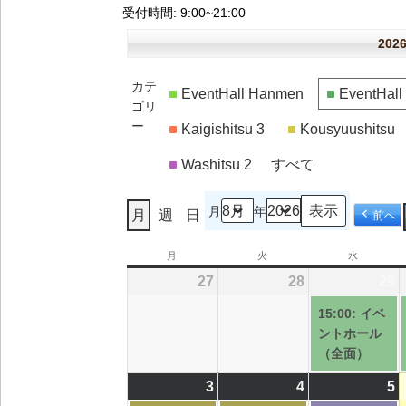
受付時間
: 9:00~21:00
20
カテ
EventHall Hanmen
EventHal
ゴリ
ー
Kaigishitsu 3
Kousyuushitsu
Washitsu 2
すべて
月
年
月
週
日
前へ
月
月
火
火
水
水
曜
曜
曜
27
2026/07/27
28
2026/07/28
29
2
(
日
日
日
15:00: イベ
ントホール
（全面）
3
2026/08/03
(1
4
2026/08/04
(1
5
2
(