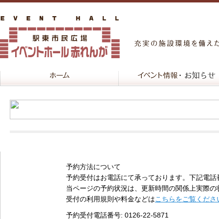
予約方法について
予約受付はお電話にて承っております。下記電話
当ページの予約状況は、更新時間の関係上実際の
受付の利用規則や料金などは
こちらをご覧くださ
予約受付電話番号
: 0126-22-5871