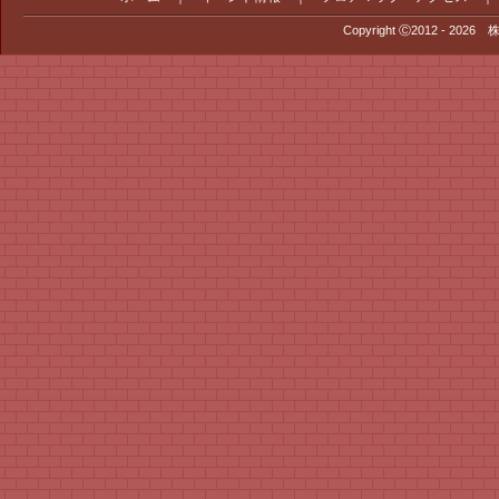
Copyright Ⓒ2012 - 2026