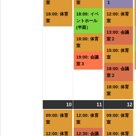
室
室
１
18:00: 体育
18:00: イベ
12:00: 体育
室
ントホール
室
(半面）
13:00: 会議
18:00: 体育
室２
室
15:00: 体育
19:00: 会議
室
室３
18:00: 会議
室２
18:00: 体育
室
10
2026/08/10
(3
11
2026/08/11
(5
12
2
(
件
件
09:00: 体育
12:00: 体育
09:00: 体育
の
の
室
室
室
イ
イ
12:00: 体育
12:30: 会議
18:00: 体育
ベ
ベ