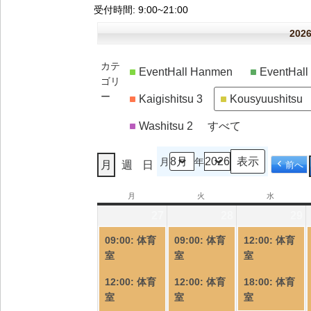
受付時間
: 9:00~21:00
20
カテ
EventHall Hanmen
EventHal
ゴリ
ー
Kaigishitsu 3
Kousyuushitsu
Washitsu 2
すべて
月
年
月
週
日
前へ
月
月
火
火
水
水
曜
曜
曜
27
2026/07/27
(4
28
2026/07/28
(4
29
2
(
日
日
日
件
件
09:00: 体育
09:00: 体育
12:00: 体育
の
の
室
室
室
イ
イ
12:00: 体育
12:00: 体育
18:00: 体育
ベ
ベ
室
室
室
ン
ン