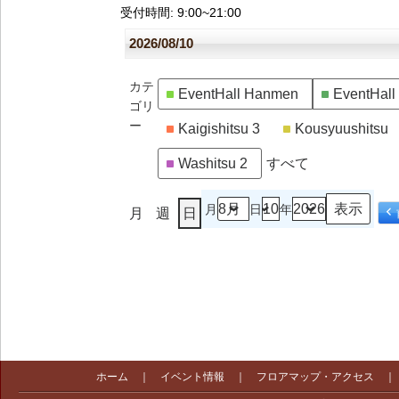
受付時間
: 9:00~21:00
2026/08/10
カテ
EventHall Hanmen
EventHal
ゴリ
ー
Kaigishitsu 3
Kousyuushitsu
Washitsu 2
すべて
月
日
年
月
週
日
ホーム
｜
イベント情報
｜
フロアマップ・アクセス