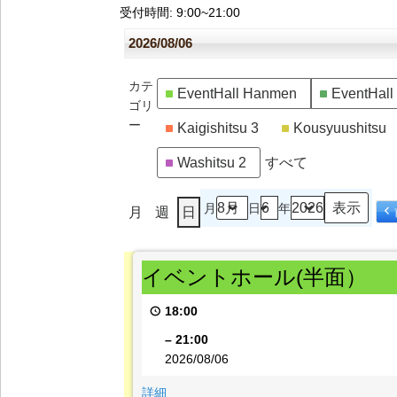
受付時間
: 9:00~21:00
2026/08/06
カテ
EventHall Hanmen
EventHal
ゴリ
ー
Kaigishitsu 3
Kousyuushitsu
Washitsu 2
すべて
月
日
年
月
週
日
イ
イベントホール(半面）
ベ
ン
18:00
ト
ホ
–
21:00
ー
2026/08/06
ル
{title}
詳細