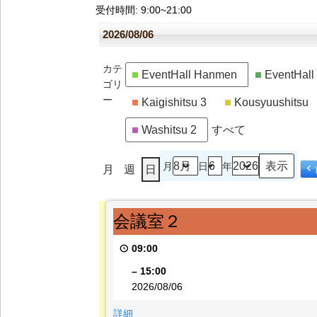
受付時間
: 9:00~21:00
2026/08/06
カテ
EventHall Hanmen
EventHal
ゴリ
ー
Kaigishitsu 3
Kousyuushitsu
Washitsu 2
すべて
月
日
年
月
週
日
会
会議室２
議
室
09:00
２
–
15:00
2026/08/06
{title}
詳細