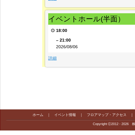
イ
イベントホール(半面）
ベ
ン
18:00
ト
ホ
–
21:00
ー
2026/08/06
ル
{title}
詳細
(半
面）
ホーム
｜
イベント情報
｜
フロアマップ・アクセス
Copyright Ⓒ2012 - 2026