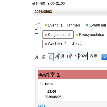
受付時間
: 9:00~21:00
2026/08/03
カテ
EventHall Hanmen
EventHal
ゴリ
ー
Kaigishitsu 3
Kousyuushitsu
Washitsu 2
すべて
月
日
年
月
週
日
会
会議室１
議
室
10:00
１
–
13:00
2026/08/03
{title}
詳細