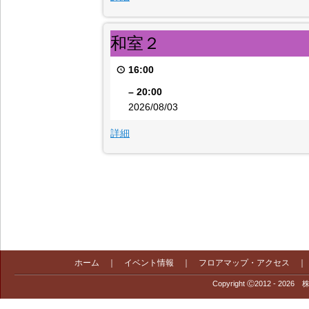
和
和室２
室
２
16:00
–
20:00
2026/08/03
{title}
詳細
ホーム
｜
イベント情報
｜
フロアマップ・アクセス
Copyright Ⓒ2012 - 2026