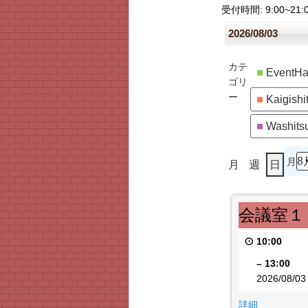
受付時間
: 9:00~21:
2026/08/03
カテ
EventHa
ゴリ
ー
Kaigishi
Washits
月
月
週
日
会
会議室１
議
室
10:00
１
–
13:00
2026/08/03
{title}
詳細