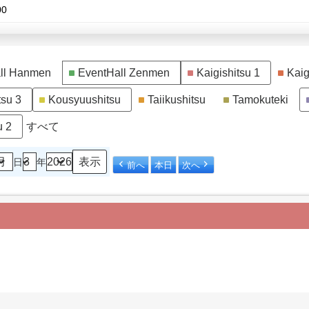
00
ll Hanmen
EventHall Zenmen
Kaigishitsu 1
Kaig
tsu 3
Kousyuushitsu
Taiikushitsu
Tamokuteki
u 2
すべて
日
年
前へ
本日
次へ