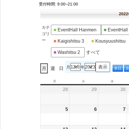
受付時間
: 9:00~21:00
202
カテ
EventHall Hanmen
EventHal
ゴリ
ー
Kaigishitsu 3
Kousyuushitsu
Washitsu 2
すべて
月
年
月
週
日
本日
月
月
火
火
水
水
曜
曜
曜
28
2022/11/28
29
2022/11/29
30
2
日
日
日
5
2022/12/05
6
2022/12/06
7
2