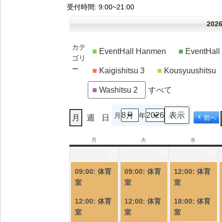
受付時間
: 9:00~21:00
20
カテ
EventHall Hanmen
EventHal
ゴリ
ー
Kaigishitsu 3
Kousyuushitsu
Washitsu 2
すべて
月
年
月
週
日
前へ
月
月
火
火
水
水
曜
曜
曜
27
2026/07/27
(5
28
2026/07/28
(5
29
2
(
日
日
日
件
件
09:00: 体育
09:00: 体育
12:00: 体育
の
の
室
室
室
イ
イ
12:00: 体育
12:00: 体育
18:00: 体育
ベ
ベ
室
室
室
ン
ン