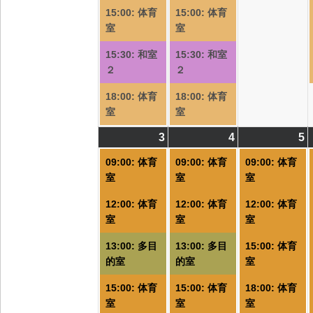
ト)
ト)
ト
15:00: 体育
15:00: 体育
室
室
15:30: 和室
15:30: 和室
２
２
18:00: 体育
18:00: 体育
室
室
3
2026/08/03
(6
4
2026/08/04
(6
5
2
(
件
件
09:00: 体育
09:00: 体育
09:00: 体育
の
の
室
室
室
イ
イ
12:00: 体育
12:00: 体育
12:00: 体育
ベ
ベ
室
室
室
ン
ン
ト)
ト)
ト
13:00: 多目
13:00: 多目
15:00: 体育
的室
的室
室
15:00: 体育
15:00: 体育
18:00: 体育
室
室
室