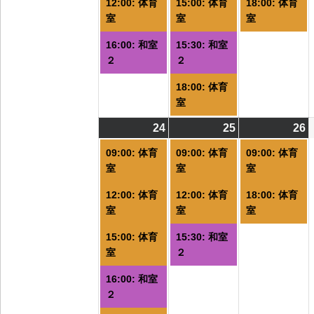
12:00: 体育
15:00: 体育
18:00: 体育
ベ
ベ
室
室
室
ン
ン
ト)
ト)
ト
16:00: 和室
15:30: 和室
２
２
18:00: 体育
室
24
2026/08/24
(5
25
2026/08/25
(3
26
2
(
件
件
09:00: 体育
09:00: 体育
09:00: 体育
の
の
室
室
室
イ
イ
12:00: 体育
12:00: 体育
18:00: 体育
ベ
ベ
室
室
室
ン
ン
ト)
ト)
ト
15:00: 体育
15:30: 和室
室
２
16:00: 和室
２