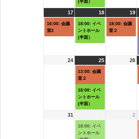
(半面）
ト)
17
2026/08/17
(1
18
2026/08/18
(1
19
2
(
件
件
16:00: 会議
18:00: イベ
18:00: 会議
の
の
室2
ントホール
室２
イ
イ
(半面）
ベ
ベ
ン
ン
ト)
ト)
ト
24
2026/08/24
25
2026/08/25
(2
26
2
件
13:00: 会議
の
室２
イ
18:00: イベ
ベ
ントホール
ン
(半面）
ト)
31
2026/08/31
1
2026/09/01
(1
2
2
件
18:00: イベ
の
ントホール
イ