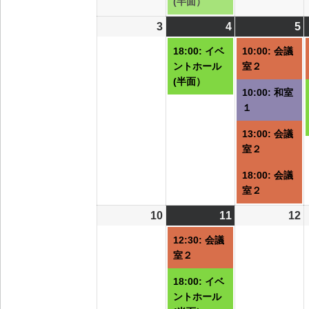
(半面）
ト)
ト)
3
2026/08/03
4
2026/08/04
(1
5
2
(
件
18:00: イベ
10:00: 会議
の
ントホール
室２
イ
(半面）
10:00: 和室
ベ
１
ン
ト)
ト
13:00: 会議
室２
18:00: 会議
室２
10
2026/08/10
11
2026/08/11
(2
12
2
件
12:30: 会議
の
室２
イ
18:00: イベ
ベ
ントホール
ン