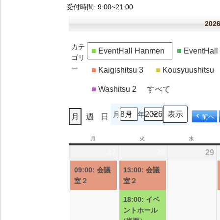
受付時間
: 9:00~21:00
20
カテ
EventHall Hanmen
EventHal
ゴリ
ー
Kaigishitsu 3
Kousyuushitsu
Washitsu 2
すべて
月
年
月
週
日
前へ
月
月
火
火
水
水
曜
曜
曜
27
2026/07/27
(1
28
2026/07/28
(2
29
2
日
日
日
件
件
09:00: 会議
13:00: 会議
の
の
室２
室２
イ
イ
18:00: イベ
ベ
ベ
ントホール
ン
ン