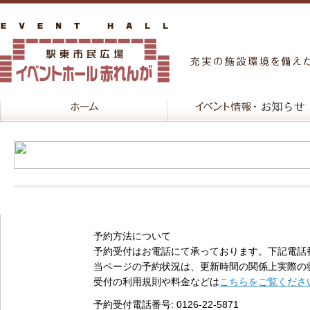
予約方法について
予約受付はお電話にて承っております。下記電話
当ページの予約状況は、更新時間の関係上実際の
受付の利用規則や料金などは
こちらをご覧くださ
予約受付電話番号
: 0126-22-5871