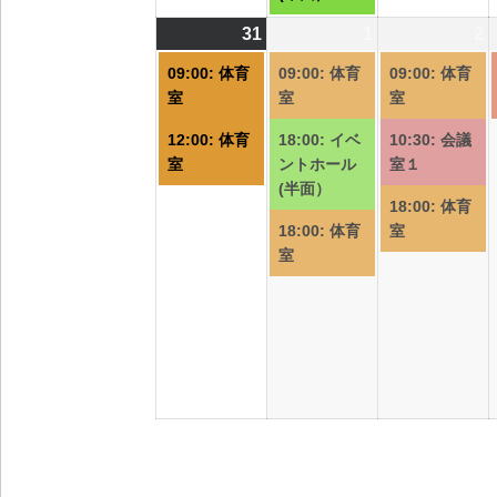
31
2026/08/31
(2
1
2026/09/01
(3
2
2
(
件
件
09:00: 体育
09:00: 体育
09:00: 体育
の
の
室
室
室
イ
イ
12:00: 体育
18:00: イベ
10:30: 会議
ベ
ベ
室
ントホール
室１
ン
ン
(半面）
ト)
ト)
ト
18:00: 体育
18:00: 体育
室
室