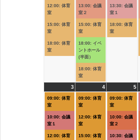
ト)
ト)
ト
12:00: 体育
13:00: 会議
13:30: 会議
室
室２
室１
15:00: 体育
15:00: 体育
18:00: 体育
室
室
室
18:00: 体育
18:00: イベ
室
ントホール
(半面）
18:00: 体育
室
3
2026/08/03
(5
4
2026/08/04
(5
5
2
(
件
件
09:00: 体育
09:00: 体育
09:00: 体育
の
の
室
室
室
イ
イ
10:00: 会議
12:00: 体育
10:00: 会議
ベ
ベ
室１
室
室２
ン
ン
ト)
ト)
ト
12:00: 体育
15:00: 体育
10:30: 会議