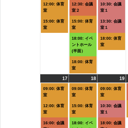
12:00: 体育
12:30: 会議
10:30: 会議
ベ
ベ
室
室２
室１
ン
ン
ト)
ト)
ト
15:00: 体育
15:00: 体育
13:30: 会議
室
室
室１
18:00: イベ
18:00: 体育
ントホール
室
(半面）
18:00: 体育
室
17
2026/08/17
(3
18
2026/08/18
(4
19
2
(
件
件
09:00: 体育
09:00: 体育
09:00: 体育
の
の
室
室
室
イ
イ
12:00: 体育
15:00: 体育
10:30: 会議
ベ
ベ
室
室
室１
ン
ン
ト)
ト)
ト
16:00: 会議
18:00: イベ
18:00: 会議