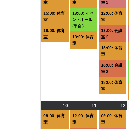
室
室
室１
15:00: 体育
18:00: イベ
12:00: 体育
室
ントホール
室
(半面）
18:00: 体育
13:00: 会議
室
18:00: 体育
室２
室
15:00: 体育
室
18:00: 会議
室２
18:00: 体育
室
10
2026/08/10
(3
11
2026/08/11
(5
12
2
(
件
件
09:00: 体育
12:00: 体育
09:00: 体育
の
の
室
室
室
イ
イ