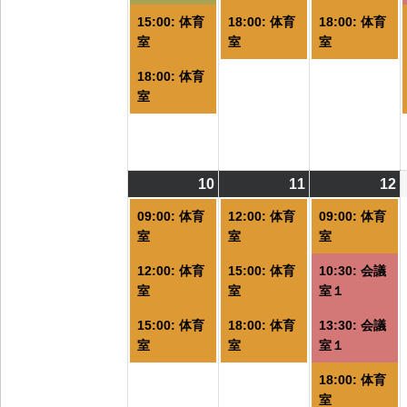
15:00: 体育
18:00: 体育
18:00: 体育
室
室
室
18:00: 体育
室
10
2026/08/10
(3
11
2026/08/11
(3
12
2
(
件
件
09:00: 体育
12:00: 体育
09:00: 体育
の
の
室
室
室
イ
イ
12:00: 体育
15:00: 体育
10:30: 会議
ベ
ベ
室
室
室１
ン
ン
ト)
ト)
ト
15:00: 体育
18:00: 体育
13:30: 会議
室
室
室１
18:00: 体育
室