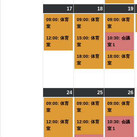
17
2026/08/17
(2
18
2026/08/18
(3
19
2
(
件
件
09:00: 体育
09:00: 体育
09:00: 体育
の
の
室
室
室
イ
イ
12:00: 体育
15:00: 体育
10:30: 会議
ベ
ベ
室
室
室１
ン
ン
ト)
ト)
ト
18:00: 体育
18:00: 体育
室
室
24
2026/08/24
(4
25
2026/08/25
(3
26
2
(
件
件
09:00: 体育
09:00: 体育
09:00: 体育
の
の
室
室
室
イ
イ
12:00: 体育
12:00: 体育
10:30: 会議
ベ
ベ
室
室
室１
ン
ン