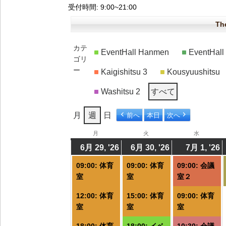
受付時間
: 9:00~21:00
Th
カテ
EventHall Hanmen
EventHal
ゴリ
ー
Kaigishitsu 3
Kousyuushitsu
Washitsu 2
すべて
月
週
日
前へ
本日
次へ
月
月
火
火
水
水
曜
曜
曜
6月 29, '26
2026/06/29
(3
6月 30, '26
2026/06/30
(4
7月 1, '26
2
(
日
日
日
件
件
09:00: 体育
09:00: 体育
09:00: 会議
の
の
室
室
室２
イ
イ
12:00: 体育
15:00: 体育
09:00: 体育
ベ
ベ
室
室
室
ン
ン
ト)
ト)
ト