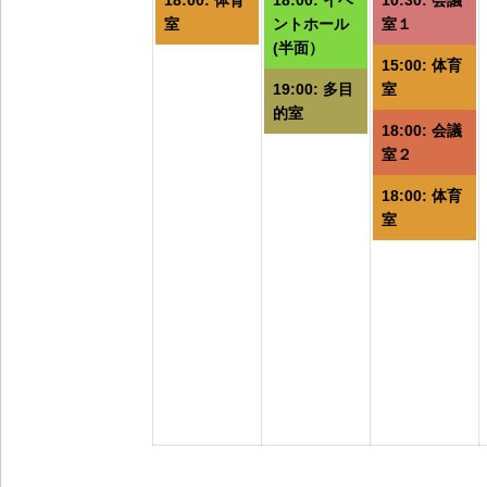
18:00: 体育
18:00: イベ
10:30: 会議
室
ントホール
室１
(半面）
15:00: 体育
19:00: 多目
室
的室
18:00: 会議
室２
18:00: 体育
室