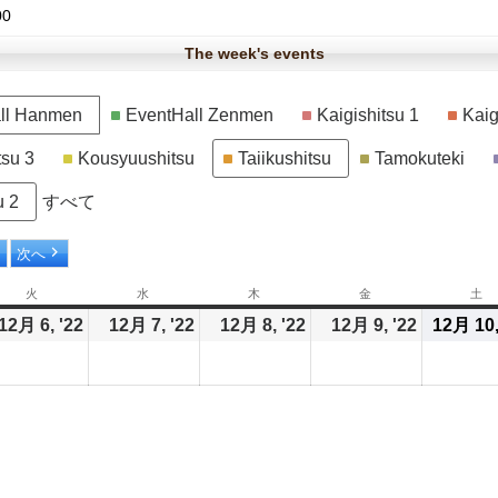
00
The week's events
ll Hanmen
EventHall Zenmen
Kaigishitsu 1
Kaig
tsu 3
Kousyuushitsu
Taiikushitsu
Tamokuteki
u 2
すべて
日
次へ
火
火
水
水
木
木
金
金
土
土
曜
曜
曜
曜
曜
2/12/05
12月 6, '22
2022/12/06
12月 7, '22
2022/12/07
12月 8, '22
2022/12/08
12月 9, '22
2022/12/0
12月 10,
日
日
日
日
日