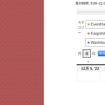
受付時間
: 9:00~21:
カテ
EventHa
ゴリ
ー
Kaigishi
Washits
月
週
日
本
月
月
曜
12月 5, '22
202
日