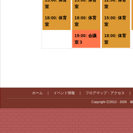
15:00: 体育
15:00: 体育
12:00: 体育
室
室
室
18:00: 体育
18:00: 体育
15:00: 体育
室
室
室
19:00: 会議
18:00: 体育
室３
室
ホーム
｜
イベント情報
｜
フロアマップ・アクセス
Copyright Ⓒ2012 - 2026